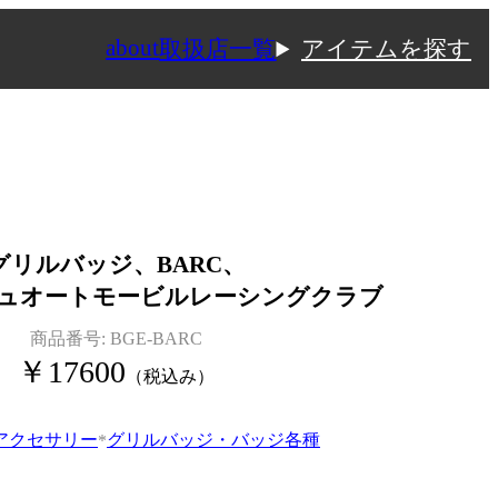
about
取扱店一覧
アイテムを探す
グリルバッジ、BARC、
ュオートモービルレーシングクラブ
商品番号:
BGE-BARC
￥
17600
（税込み）
アクセサリー
グリルバッジ・バッジ各種