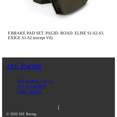
F.BRAKE PAD SET. PAGID. ROAD. ELISE S1-S2-S3.
EXIGE S1-S2 (except V6)
JAE Racing
JAE Racingについて
アイテムを探す
お問い合わせ
© 2020 JAE Racing.