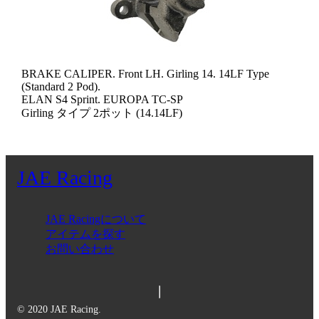
BRAKE CALIPER. Front LH. Girling 14. 14LF Type
(Standard 2 Pod).
ELAN S4 Sprint. EUROPA TC-SP
Girling タイプ 2ポット (14.14LF)
JAE Racing
JAE Racingについて
アイテムを探す
お問い合わせ
© 2020 JAE Racing.