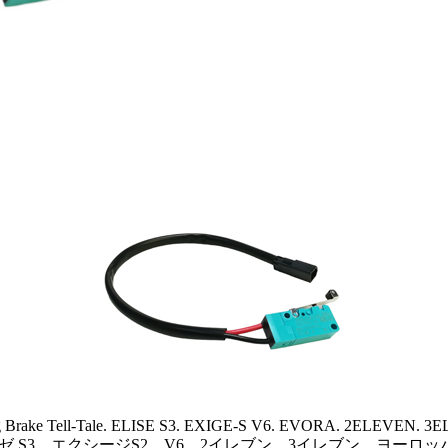
g Brake Tell-Tale. ELISE S3. EXIGE-S V6. EVORA. 2ELEVEN. 
ゼ S3、エクシージS2、V6、2イレブン、3イレブン、ヨーロッ