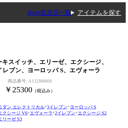
about
取扱店一覧
アイテムを探す
ーキスイッチ、エリーゼ、エクシージ、
イレブン、ヨーロッパ S、エヴォーラ
商品番号:
A132J6060S
￥
25300
（税込み）
モダン エレクトリカル
3イレブン
ヨーロッパ S
エクシージ V6
エヴォーラ
2イレブン
エクシージ S2
エリーゼ S3